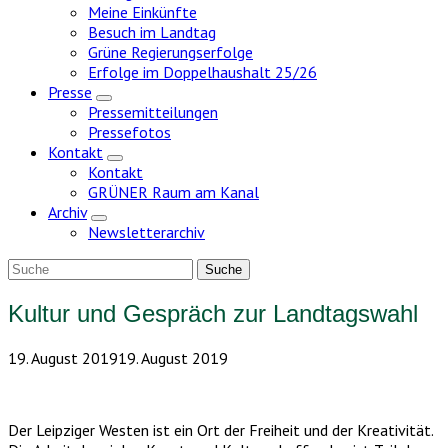
Meine Einkünfte
Besuch im Landtag
Grüne Regierungserfolge
Erfolge im Doppelhaushalt 25/26
Presse
Zeige
Pressemitteilungen
Untermenü
Pressefotos
Kontakt
Zeige
Kontakt
Untermenü
GRÜNER Raum am Kanal
Archiv
Zeige
Newsletterarchiv
Untermenü
Kultur und Gespräch zur Landtagswahl
19. August 2019
19. August 2019
Der Leipziger Westen ist ein Ort der Freiheit und der Kreativität.