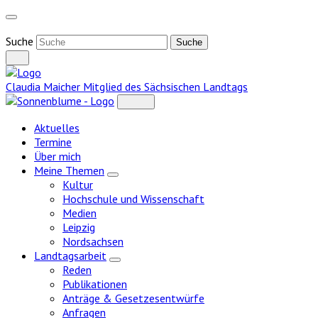
Weiter
zum
Inhalt
Suche
Claudia Maicher
Mitglied des Sächsischen Landtags
Aktuelles
Termine
Über mich
Meine Themen
Zeige
Kultur
Untermenü
Hochschule und Wissenschaft
Medien
Leipzig
Nordsachsen
Landtagsarbeit
Zeige
Reden
Untermenü
Publikationen
Anträge & Gesetzesentwürfe
Anfragen