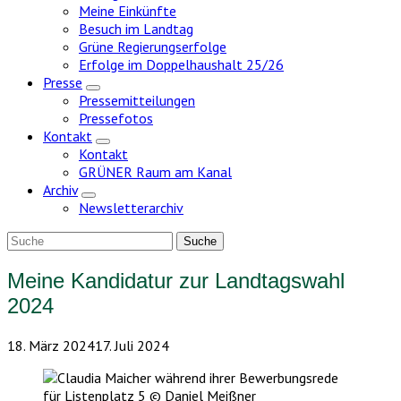
Meine Einkünfte
Besuch im Landtag
Grüne Regierungserfolge
Erfolge im Doppelhaushalt 25/26
Presse
Zeige
Pressemitteilungen
Untermenü
Pressefotos
Kontakt
Zeige
Kontakt
Untermenü
GRÜNER Raum am Kanal
Archiv
Zeige
Newsletterarchiv
Untermenü
Meine Kandidatur zur Landtagswahl
2024
18. März 2024
17. Juli 2024