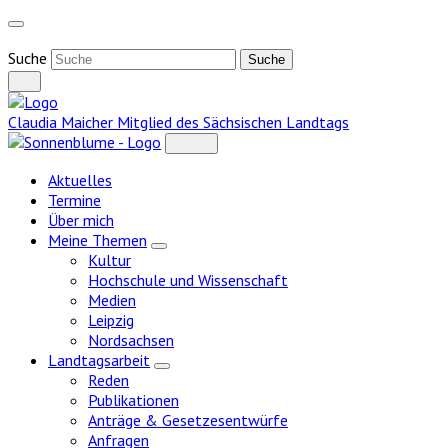
Weiter
zum
Inhalt
Suche
Claudia Maicher
Mitglied des Sächsischen Landtags
Aktuelles
Termine
Über mich
Meine Themen
Zeige
Kultur
Untermenü
Hochschule und Wissenschaft
Medien
Leipzig
Nordsachsen
Landtagsarbeit
Zeige
Reden
Untermenü
Publikationen
Anträge & Gesetzesentwürfe
Anfragen