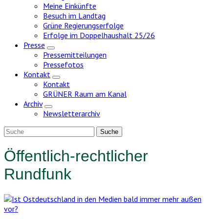
Meine Einkünfte
Besuch im Landtag
Grüne Regierungserfolge
Erfolge im Doppelhaushalt 25/26
Presse
Zeige
Pressemitteilungen
Untermenü
Pressefotos
Kontakt
Zeige
Kontakt
Untermenü
GRÜNER Raum am Kanal
Archiv
Zeige
Newsletterarchiv
Untermenü
Öffentlich-rechtlicher
Rundfunk