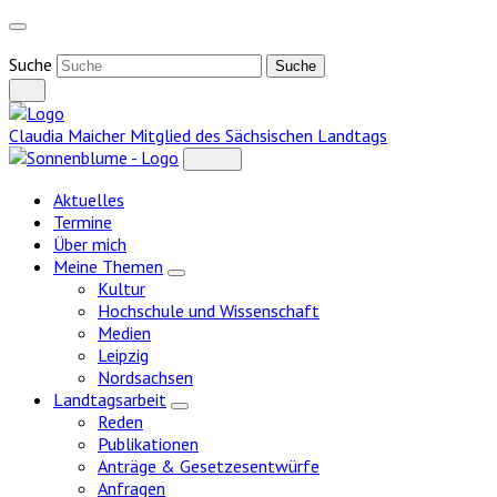
Weiter
zum
Inhalt
Suche
Claudia Maicher
Mitglied des Sächsischen Landtags
Aktuelles
Termine
Über mich
Meine Themen
Zeige
Kultur
Untermenü
Hochschule und Wissenschaft
Medien
Leipzig
Nordsachsen
Landtagsarbeit
Zeige
Reden
Untermenü
Publikationen
Anträge & Gesetzesentwürfe
Anfragen