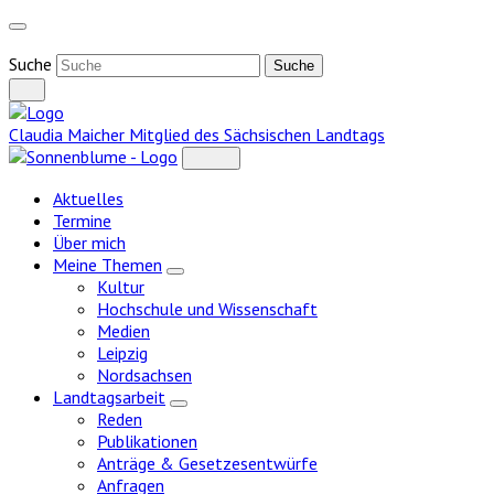
Weiter
zum
Inhalt
Suche
Claudia Maicher
Mitglied des Sächsischen Landtags
Aktuelles
Termine
Über mich
Meine Themen
Zeige
Kultur
Untermenü
Hochschule und Wissenschaft
Medien
Leipzig
Nordsachsen
Landtagsarbeit
Zeige
Reden
Untermenü
Publikationen
Anträge & Gesetzesentwürfe
Anfragen