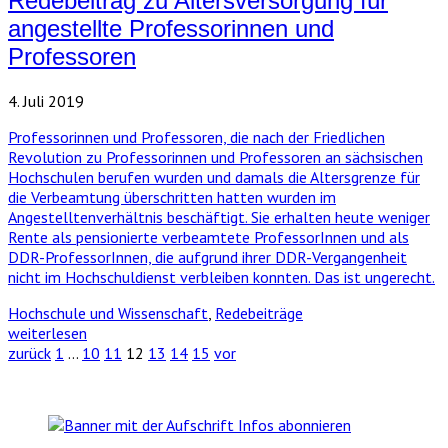
Redebeitrag zu Altersversorgung für
angestellte Professorinnen und
Professoren
4. Juli 2019
Professorinnen und Professoren, die nach der Friedlichen
Revolution zu Professorinnen und Professoren an sächsischen
Hochschulen berufen wurden und damals die Altersgrenze für
die Verbeamtung überschritten hatten wurden im
Angestelltenverhältnis beschäftigt. Sie erhalten heute weniger
Rente als pensionierte verbeamtete ProfessorInnen und als
DDR-ProfessorInnen, die aufgrund ihrer DDR-Vergangenheit
nicht im Hochschuldienst verbleiben konnten. Das ist ungerecht.
Hochschule und Wissenschaft
,
Redebeiträge
weiterlesen
zurück
1
…
10
11
12
13
14
15
vor