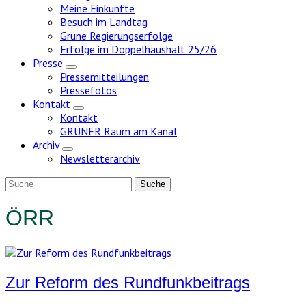
Meine Einkünfte
Besuch im Landtag
Grüne Regierungserfolge
Erfolge im Doppelhaushalt 25/26
Presse
Zeige
Pressemitteilungen
Untermenü
Pressefotos
Kontakt
Zeige
Kontakt
Untermenü
GRÜNER Raum am Kanal
Archiv
Zeige
Newsletterarchiv
Untermenü
ÖRR
Zur Reform des Rundfunkbeitrags