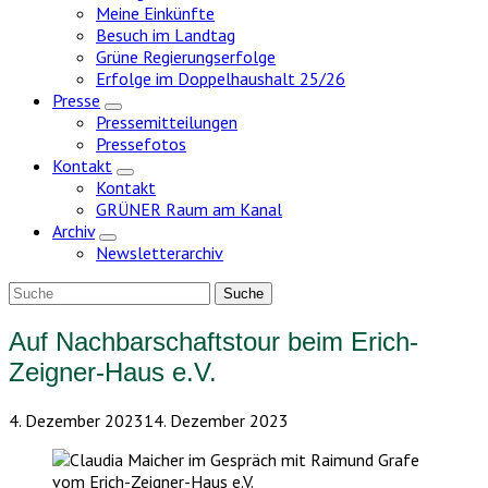
Meine Einkünfte
Besuch im Landtag
Grüne Regierungserfolge
Erfolge im Doppelhaushalt 25/26
Presse
Zeige
Pressemitteilungen
Untermenü
Pressefotos
Kontakt
Zeige
Kontakt
Untermenü
GRÜNER Raum am Kanal
Archiv
Zeige
Newsletterarchiv
Untermenü
Auf Nachbarschaftstour beim Erich-
Zeigner-Haus e.V.
4. Dezember 2023
14. Dezember 2023