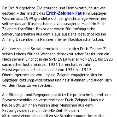
Ein Ort für gelebte Zivilcourage und Demokratie, heute wie
gestern – das macht das
im Leipziger
Erich-Zeigner-Haus
Westen aus. 1999 gründete sich der gleichnamige Verein, der
seither das antifaschistische, zivilcouragierte Handeln Erich
Zeigners fortführt. Bevor der Verein für umfangreiche
Sanierungsarbeiten aus dem Haus auszieht, besuchte ich ihn
Anfang Dezember im Rahmen meiner Nachbarschaftstour.
Als überzeugter Sozialdemokrat setzte sich Erich Zeigner Zeit
seines Lebens für das Wachsen demokratischer Strukturen ein.
Nach seinem Eintritt in die SPD 1919 war er von 1921 bis 1923
sächsischer Justizminister, 1923 für ein halbes Jahr
Ministerpräsident Sachsens und von 1945 bis 1949
Oberbürgermeister von Leipzig. Zeigner engagierte sich im
Leipziger Rettungswiderstand und half Jüdinnen und Juden, sich
vor den Nazis zu verstecken.
Als Bildungs- und Begegnungsstätte für politische Jugend- und
Erwachsenenbildung vermittelt der Erich-Zeigner-Haus e.V.
heute Schüler*innen Wissen über Menschen aus dem
Rettungswiderstand in der NS-Zeit. Mit dem
»Stolpersteinprojekt« helfen sie Schülergruppen, konkrete