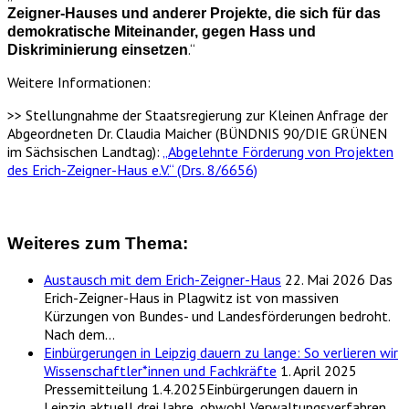
Zeigner-Hauses und anderer Projekte, die sich für das
demokratische Miteinander, gegen Hass und
.“
Diskriminierung einsetzen
Weitere Informationen:
>> Stellungnahme der Staatsregierung zur Kleinen Anfrage der
Abgeordneten Dr. Claudia Maicher (BÜNDNIS 90/DIE GRÜNEN
im Sächsischen Landtag):
„Abgelehnte Förderung von Projekten
des Erich-Zeigner-Haus e.V.“ (Drs. 8/6656)
Weiteres zum Thema:
Austausch mit dem Erich-Zeigner-Haus
22. Mai 2026
Das
Erich-Zeigner-Haus in Plagwitz ist von massiven
Kürzungen von Bundes- und Landesförderungen bedroht.
Nach dem…
Einbürgerungen in Leipzig dauern zu lange: So verlieren wir
Wissenschaftler*innen und Fachkräfte
1. April 2025
Pressemitteilung 1.4.2025Einbürgerungen dauern in
Leipzig aktuell drei Jahre, obwohl Verwaltungsverfahren