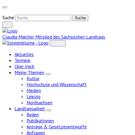
Weiter
zum
Inhalt
Suche
Claudia Maicher
Mitglied des Sächsischen Landtags
Aktuelles
Termine
Über mich
Meine Themen
Zeige
Kultur
Untermenü
Hochschule und Wissenschaft
Medien
Leipzig
Nordsachsen
Landtagsarbeit
Zeige
Reden
Untermenü
Publikationen
Anträge & Gesetzesentwürfe
Anfragen