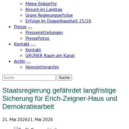
Meine Einkünfte
Besuch im Landtag
Grüne Regierungserfolge
Erfolge im Doppelhaushalt 25/26
Presse
Zeige
Pressemitteilungen
Untermenü
Pressefotos
Kontakt
Zeige
Kontakt
Untermenü
GRÜNER Raum am Kanal
Archiv
Zeige
Newsletterarchiv
Untermenü
Staatsregierung gefährdet langfristige
Sicherung für Erich-Zeigner-Haus und
Demokratiearbeit
21. Mai 2026
21. Mai 2026