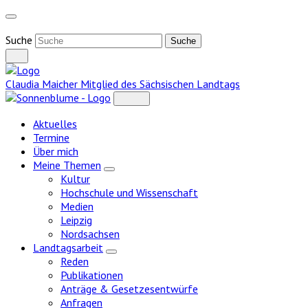
Weiter
zum
Inhalt
Suche
Claudia Maicher
Mitglied des Sächsischen Landtags
Aktuelles
Termine
Über mich
Meine Themen
Zeige
Kultur
Untermenü
Hochschule und Wissenschaft
Medien
Leipzig
Nordsachsen
Landtagsarbeit
Zeige
Reden
Untermenü
Publikationen
Anträge & Gesetzesentwürfe
Anfragen