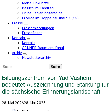
Meine Einkünfte
Besuch im Landtag
Grüne Regierungserfolge
Erfolge im Doppelhaushalt 25/26
Presse
Zeige
Pressemitteilungen
Untermenü
Pressefotos
Kontakt
Zeige
Kontakt
Untermenü
GRÜNER Raum am Kanal
Archiv
Zeige
Newsletterarchiv
Untermenü
Bildungszentrum von Yad Vashem
bedeutet Auszeichnung und Stärkung für
die sächsische Erinnerungslandschaft
28. Mai 2026
28. Mai 2026