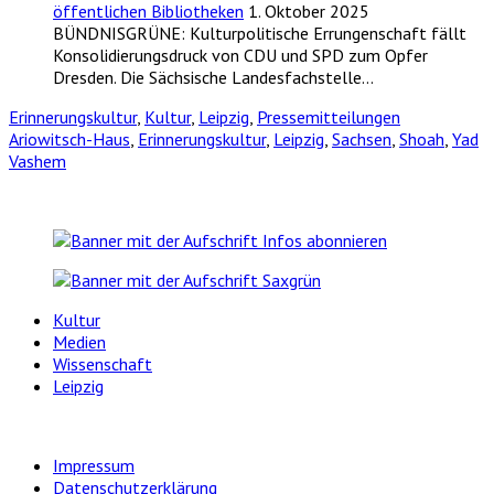
öffentlichen Bibliotheken
1. Oktober 2025
BÜNDNISGRÜNE: Kulturpolitische Errungenschaft fällt
Konsolidierungsdruck von CDU und SPD zum Opfer
Dresden. Die Sächsische Landesfachstelle…
Erinnerungskultur
,
Kultur
,
Leipzig
,
Pressemitteilungen
Ariowitsch-Haus
,
Erinnerungskultur
,
Leipzig
,
Sachsen
,
Shoah
,
Yad
Vashem
Kultur
Medien
Wissenschaft
Leipzig
Impressum
Datenschutzerklärung