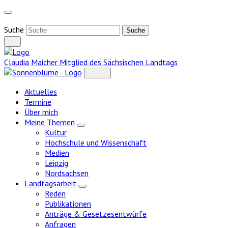
Weiter
zum
Inhalt
Suche
Claudia Maicher
Mitglied des Sächsischen Landtags
Aktuelles
Termine
Über mich
Meine Themen
Zeige
Kultur
Untermenü
Hochschule und Wissenschaft
Medien
Leipzig
Nordsachsen
Landtagsarbeit
Zeige
Reden
Untermenü
Publikationen
Anträge & Gesetzesentwürfe
Anfragen