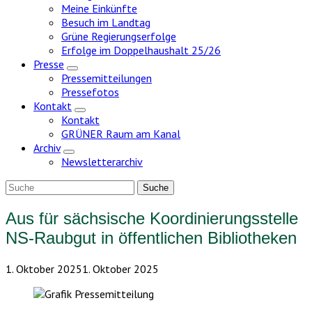
Meine Einkünfte
Besuch im Landtag
Grüne Regierungserfolge
Erfolge im Doppelhaushalt 25/26
Presse
Zeige
Pressemitteilungen
Untermenü
Pressefotos
Kontakt
Zeige
Kontakt
Untermenü
GRÜNER Raum am Kanal
Archiv
Zeige
Newsletterarchiv
Untermenü
Aus für sächsische Koordinierungsstelle
NS-Raubgut in öffentlichen Bibliotheken
1. Oktober 2025
1. Oktober 2025