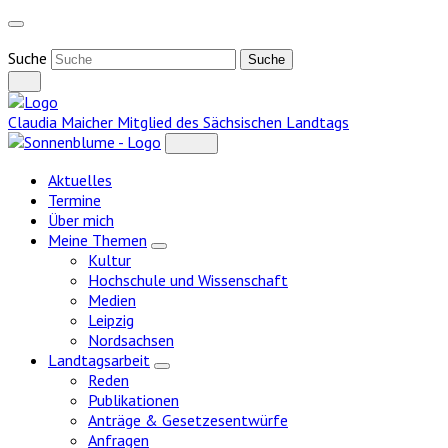
Weiter
zum
Inhalt
Suche
Claudia Maicher
Mitglied des Sächsischen Landtags
Aktuelles
Termine
Über mich
Meine Themen
Zeige
Kultur
Untermenü
Hochschule und Wissenschaft
Medien
Leipzig
Nordsachsen
Landtagsarbeit
Zeige
Reden
Untermenü
Publikationen
Anträge & Gesetzesentwürfe
Anfragen