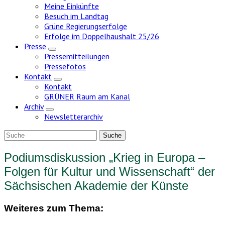
Meine Einkünfte
Besuch im Landtag
Grüne Regierungserfolge
Erfolge im Doppelhaushalt 25/26
Presse
Zeige
Pressemitteilungen
Untermenü
Pressefotos
Kontakt
Zeige
Kontakt
Untermenü
GRÜNER Raum am Kanal
Archiv
Zeige
Newsletterarchiv
Untermenü
Podiumsdiskussion „Krieg in Europa –
Folgen für Kultur und Wissenschaft“ der
Sächsischen Akademie der Künste
Weiteres zum Thema: