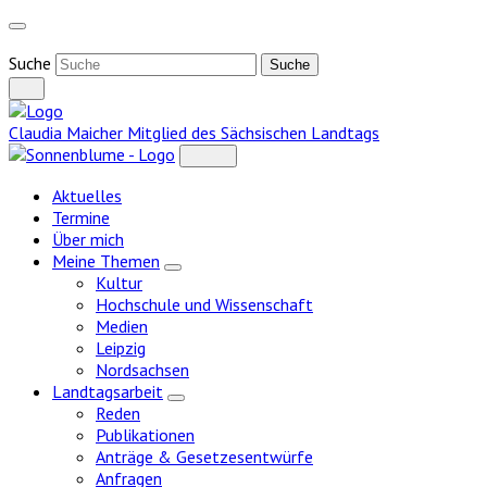
Weiter
zum
Inhalt
Suche
Claudia Maicher
Mitglied des Sächsischen Landtags
Aktuelles
Termine
Über mich
Meine Themen
Zeige
Kultur
Untermenü
Hochschule und Wissenschaft
Medien
Leipzig
Nordsachsen
Landtagsarbeit
Zeige
Reden
Untermenü
Publikationen
Anträge & Gesetzesentwürfe
Anfragen