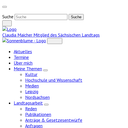
Weiter
zum
Inhalt
Suche
Claudia Maicher
Mitglied des Sächsischen Landtags
Aktuelles
Termine
Über mich
Meine Themen
Zeige
Kultur
Untermenü
Hochschule und Wissenschaft
Medien
Leipzig
Nordsachsen
Landtagsarbeit
Zeige
Reden
Untermenü
Publikationen
Anträge & Gesetzesentwürfe
Anfragen