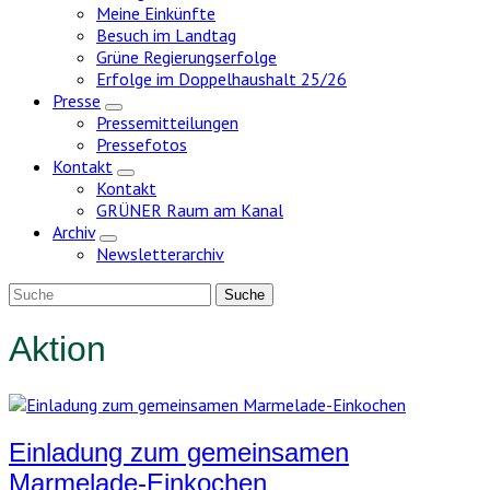
Meine Einkünfte
Besuch im Landtag
Grüne Regierungserfolge
Erfolge im Doppelhaushalt 25/26
Presse
Zeige
Pressemitteilungen
Untermenü
Pressefotos
Kontakt
Zeige
Kontakt
Untermenü
GRÜNER Raum am Kanal
Archiv
Zeige
Newsletterarchiv
Untermenü
Aktion
Einladung zum gemeinsamen
Marmelade-Einkochen