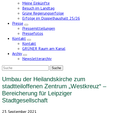
Meine Einkünfte
Besuch im Landtag
Grüne Regierungserfolge
Erfolge im Doppelhaushalt 25/26
Presse
Zeige
Pressemitteilungen
Untermenü
Pressefotos
Kontakt
Zeige
Kontakt
Untermenü
GRÜNER Raum am Kanal
Archiv
Zeige
Newsletterarchiv
Untermenü
Umbau der Heilandskirche zum
stadtteiloffenen Zentrum „Westkreuz“ –
Bereicherung für Leipziger
Stadtgesellschaft
23. September 2021