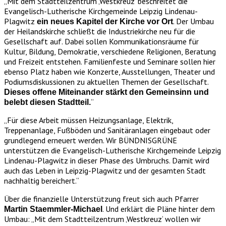
„Mit dem Stadtteilzentrum ‚Westkreuz‘ beschreitet die
Evangelisch-Lutherische Kirchgemeinde Leipzig Lindenau-
Plagwitz
. Der Umbau
ein neues Kapitel der Kirche vor Ort
der Heilandskirche schließt die Industriekirche neu für die
Gesellschaft auf. Dabei sollen Kommunikationsräume für
Kultur, Bildung, Demokratie, verschiedene Religionen, Beratung
und Freizeit entstehen. Familienfeste und Seminare sollen hier
ebenso Platz haben wie Konzerte, Ausstellungen, Theater und
Podiumsdiskussionen zu aktuellen Themen der Gesellschaft.
Dieses offene Miteinander stärkt den Gemeinsinn und
“
belebt diesen Stadtteil.
„Für diese Arbeit müssen Heizungsanlage, Elektrik,
Treppenanlage, Fußböden und Sanitäranlagen eingebaut oder
grundlegend erneuert werden. Wir BÜNDNISGRÜNE
unterstützen die Evangelisch-Lutherische Kirchgemeinde Leipzig
Lindenau-Plagwitz in dieser Phase des Umbruchs. Damit wird
auch das Leben in Leipzig-Plagwitz und der gesamten Stadt
nachhaltig bereichert.“
Über die finanzielle Unterstützung freut sich auch Pfarrer
. Und erklärt die Pläne hinter dem
Martin Staemmler-Michael
Umbau: „Mit dem Stadtteilzentrum ‚Westkreuz‘ wollen wir