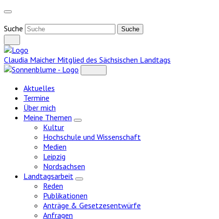
Weiter
zum
Inhalt
Suche
Claudia Maicher
Mitglied des Sächsischen Landtags
Aktuelles
Termine
Über mich
Meine Themen
Zeige
Kultur
Untermenü
Hochschule und Wissenschaft
Medien
Leipzig
Nordsachsen
Landtagsarbeit
Zeige
Reden
Untermenü
Publikationen
Anträge & Gesetzesentwürfe
Anfragen