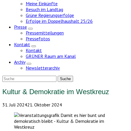
Meine Einkünfte
Besuch im Landtag
Grüne Regierungserfolge
Erfolge im Doppelhaushalt 25/26
Presse
Zeige
Pressemitteilungen
Untermenü
Pressefotos
Kontakt
Zeige
Kontakt
Untermenü
GRÜNER Raum am Kanal
Archiv
Zeige
Newsletterarchiv
Untermenü
Kultur & Demokratie im Westkreuz
31. Juli 2024
21. Oktober 2024