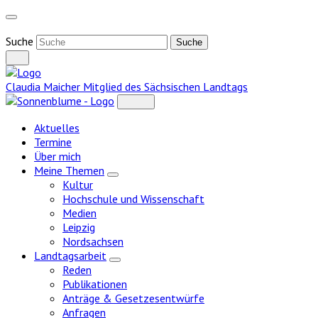
Weiter
zum
Inhalt
Suche
Claudia Maicher
Mitglied des Sächsischen Landtags
Aktuelles
Termine
Über mich
Meine Themen
Zeige
Kultur
Untermenü
Hochschule und Wissenschaft
Medien
Leipzig
Nordsachsen
Landtagsarbeit
Zeige
Reden
Untermenü
Publikationen
Anträge & Gesetzesentwürfe
Anfragen