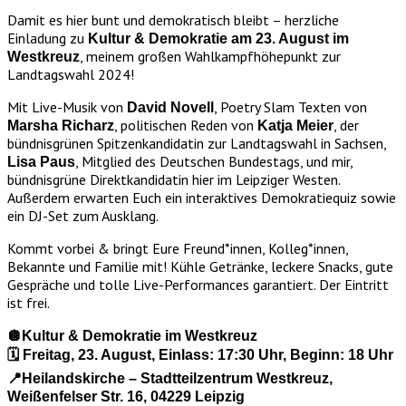
Damit es hier bunt und demokratisch bleibt – herzliche
Einladung zu
Kultur & Demokratie am
23. August im
, meinem großen Wahlkampfhöhepunkt zur
Westkreuz
Landtagswahl 2024!
Mit Live-Musik von
, Poetry Slam Texten von
David Novell
, politischen Reden von
, der
Marsha Richarz
Katja Meier
bündnisgrünen Spitzenkandidatin zur Landtagswahl in Sachsen,
, Mitglied des Deutschen Bundestags, und mir,
Lisa Paus
bündnisgrüne Direktkandidatin hier im Leipziger Westen.
Außerdem erwarten Euch ein interaktives Demokratiequiz sowie
ein DJ-Set zum Ausklang.
Kommt vorbei & bringt Eure Freund*innen, Kolleg*innen,
Bekannte und Familie mit! Kühle Getränke, leckere Snacks, gute
Gespräche und tolle Live-Performances garantiert. Der Eintritt
ist frei.
🪩Kultur & Demokratie im Westkreuz
🗓️ Freitag, 23. August, Einlass: 17:30 Uhr, Beginn: 18 Uhr
📍Heilandskirche – Stadtteilzentrum Westkreuz,
Weißenfelser Str. 16, 04229 Leipzig