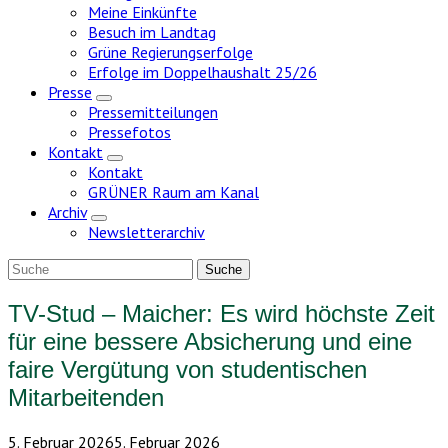
Meine Einkünfte
Besuch im Landtag
Grüne Regierungserfolge
Erfolge im Doppelhaushalt 25/26
Presse
Zeige
Pressemitteilungen
Untermenü
Pressefotos
Kontakt
Zeige
Kontakt
Untermenü
GRÜNER Raum am Kanal
Archiv
Zeige
Newsletterarchiv
Untermenü
TV-Stud – Maicher: Es wird höchste Zeit
für eine bessere Absicherung und eine
faire Vergütung von studentischen
Mitarbeitenden
5. Februar 2026
5. Februar 2026