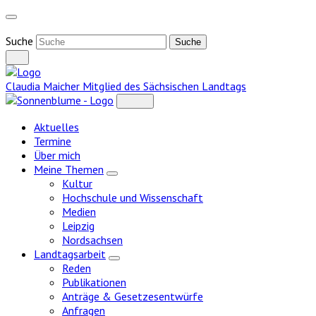
Weiter
zum
Inhalt
Suche
Claudia Maicher
Mitglied des Sächsischen Landtags
Aktuelles
Termine
Über mich
Meine Themen
Zeige
Kultur
Untermenü
Hochschule und Wissenschaft
Medien
Leipzig
Nordsachsen
Landtagsarbeit
Zeige
Reden
Untermenü
Publikationen
Anträge & Gesetzesentwürfe
Anfragen