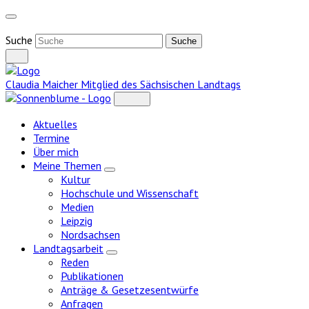
Weiter
zum
Inhalt
Suche
Claudia Maicher
Mitglied des Sächsischen Landtags
Aktuelles
Termine
Über mich
Meine Themen
Zeige
Kultur
Untermenü
Hochschule und Wissenschaft
Medien
Leipzig
Nordsachsen
Landtagsarbeit
Zeige
Reden
Untermenü
Publikationen
Anträge & Gesetzesentwürfe
Anfragen