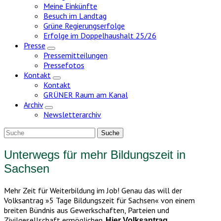
Meine Einkünfte
Besuch im Landtag
Grüne Regierungserfolge
Erfolge im Doppelhaushalt 25/26
Presse
Zeige
Pressemitteilungen
Untermenü
Pressefotos
Kontakt
Zeige
Kontakt
Untermenü
GRÜNER Raum am Kanal
Archiv
Zeige
Newsletterarchiv
Untermenü
Unterwegs für mehr Bildungszeit in
Sachsen
Mehr Zeit für Weiterbildung im Job! Genau das will der
Volksantrag »5 Tage Bildungszeit für Sachsen« von einem
breiten Bündnis aus Gewerkschaften, Parteien und
Zivilgesellschaft ermöglichen.
Hier Volksantrag