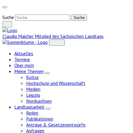
Weiter
zum
Inhalt
Suche
Claudia Maicher
Mitglied des Sächsischen Landtags
Aktuelles
Termine
Über mich
Meine Themen
Zeige
Kultur
Untermenü
Hochschule und Wissenschaft
Medien
Leipzig
Nordsachsen
Landtagsarbeit
Zeige
Reden
Untermenü
Publikationen
Anträge & Gesetzesentwürfe
Anfragen