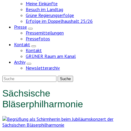
Meine Einkünfte
Besuch im Landtag
Grüne Regierungserfolge
Erfolge im Doppelhaushalt 25/26
Presse
Zeige
Pressemitteilungen
Untermenü
Pressefotos
Kontakt
Zeige
Kontakt
Untermenü
GRÜNER Raum am Kanal
Archiv
Zeige
Newsletterarchiv
Untermenü
Sächsische
Bläserphilharmonie