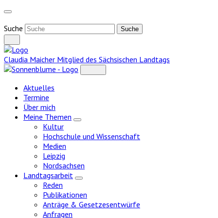
Weiter
zum
Inhalt
Suche
Claudia Maicher
Mitglied des Sächsischen Landtags
Aktuelles
Termine
Über mich
Meine Themen
Zeige
Kultur
Untermenü
Hochschule und Wissenschaft
Medien
Leipzig
Nordsachsen
Landtagsarbeit
Zeige
Reden
Untermenü
Publikationen
Anträge & Gesetzesentwürfe
Anfragen