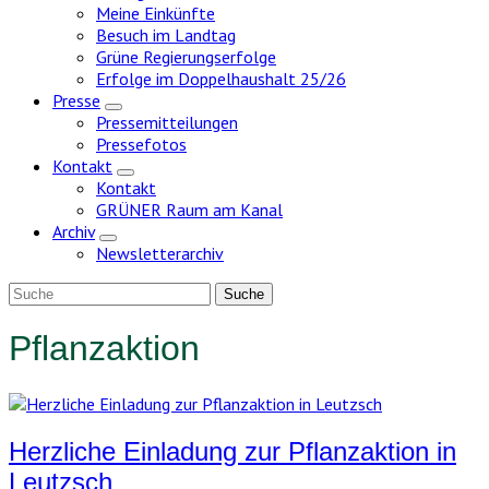
Meine Einkünfte
Besuch im Landtag
Grüne Regierungserfolge
Erfolge im Doppelhaushalt 25/26
Presse
Zeige
Pressemitteilungen
Untermenü
Pressefotos
Kontakt
Zeige
Kontakt
Untermenü
GRÜNER Raum am Kanal
Archiv
Zeige
Newsletterarchiv
Untermenü
Pflanzaktion
Herzliche Einladung zur Pflanzaktion in
Leutzsch