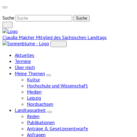
Weiter
zum
Inhalt
Suche
Claudia Maicher
Mitglied des Sächsischen Landtags
Aktuelles
Termine
Über mich
Meine Themen
Zeige
Kultur
Untermenü
Hochschule und Wissenschaft
Medien
Leipzig
Nordsachsen
Landtagsarbeit
Zeige
Reden
Untermenü
Publikationen
Anträge & Gesetzesentwürfe
Anfragen