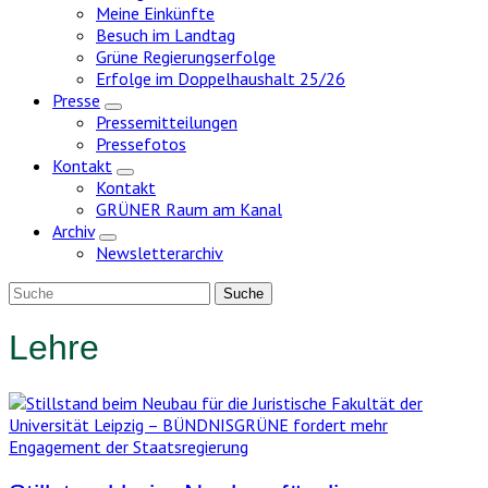
Meine Einkünfte
Besuch im Landtag
Grüne Regierungserfolge
Erfolge im Doppelhaushalt 25/26
Presse
Zeige
Pressemitteilungen
Untermenü
Pressefotos
Kontakt
Zeige
Kontakt
Untermenü
GRÜNER Raum am Kanal
Archiv
Zeige
Newsletterarchiv
Untermenü
Lehre