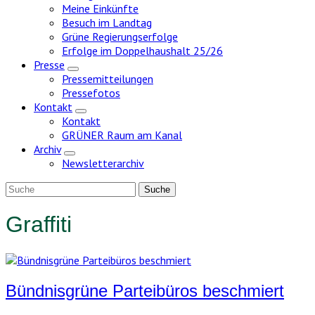
Meine Einkünfte
Besuch im Landtag
Grüne Regierungserfolge
Erfolge im Doppelhaushalt 25/26
Presse
Zeige
Pressemitteilungen
Untermenü
Pressefotos
Kontakt
Zeige
Kontakt
Untermenü
GRÜNER Raum am Kanal
Archiv
Zeige
Newsletterarchiv
Untermenü
Graffiti
Bündnisgrüne Parteibüros beschmiert