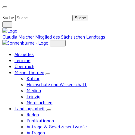
Weiter
zum
Inhalt
Suche
Claudia Maicher
Mitglied des Sächsischen Landtags
Aktuelles
Termine
Über mich
Meine Themen
Zeige
Kultur
Untermenü
Hochschule und Wissenschaft
Medien
Leipzig
Nordsachsen
Landtagsarbeit
Zeige
Reden
Untermenü
Publikationen
Anträge & Gesetzesentwürfe
Anfragen