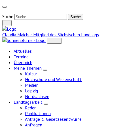
Weiter
zum
Inhalt
Suche
Claudia Maicher
Mitglied des Sächsischen Landtags
Aktuelles
Termine
Über mich
Meine Themen
Zeige
Kultur
Untermenü
Hochschule und Wissenschaft
Medien
Leipzig
Nordsachsen
Landtagsarbeit
Zeige
Reden
Untermenü
Publikationen
Anträge & Gesetzesentwürfe
Anfragen