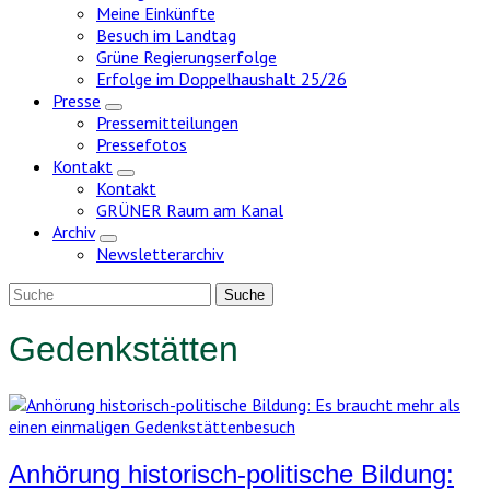
Meine Einkünfte
Besuch im Landtag
Grüne Regierungserfolge
Erfolge im Doppelhaushalt 25/26
Presse
Zeige
Pressemitteilungen
Untermenü
Pressefotos
Kontakt
Zeige
Kontakt
Untermenü
GRÜNER Raum am Kanal
Archiv
Zeige
Newsletterarchiv
Untermenü
Gedenkstätten
Anhörung historisch-politische Bildung: