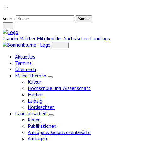
Weiter
zum
Inhalt
Suche
Claudia Maicher
Mitglied des Sächsischen Landtags
Aktuelles
Termine
Über mich
Meine Themen
Zeige
Kultur
Untermenü
Hochschule und Wissenschaft
Medien
Leipzig
Nordsachsen
Landtagsarbeit
Zeige
Reden
Untermenü
Publikationen
Anträge & Gesetzesentwürfe
Anfragen