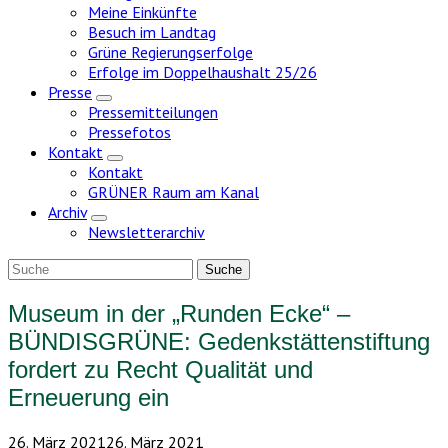
Meine Einkünfte
Besuch im Landtag
Grüne Regierungserfolge
Erfolge im Doppelhaushalt 25/26
Presse
Zeige
Pressemitteilungen
Untermenü
Pressefotos
Kontakt
Zeige
Kontakt
Untermenü
GRÜNER Raum am Kanal
Archiv
Zeige
Newsletterarchiv
Untermenü
Museum in der „Runden Ecke“ –
BÜNDISGRÜNE: Gedenkstättenstiftung
fordert zu Recht Qualität und
Erneuerung ein
26. März 2021
26. März 2021