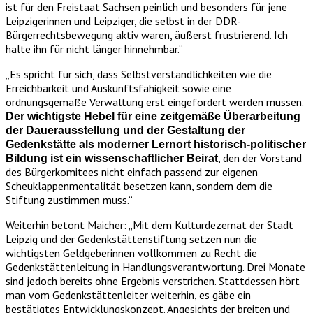
ist für den Freistaat Sachsen peinlich und besonders für jene
Leipzigerinnen und Leipziger, die selbst in der DDR-
Bürgerrechtsbewegung aktiv waren, äußerst frustrierend. Ich
halte ihn für nicht länger hinnehmbar.“
„Es spricht für sich, dass Selbstverständlichkeiten wie die
Erreichbarkeit und Auskunftsfähigkeit sowie eine
ordnungsgemäße Verwaltung erst eingefordert werden müssen.
Der wichtigste Hebel für eine zeitgemäße Überarbeitung
der Dauerausstellung und der Gestaltung der
Gedenkstätte als moderner Lernort historisch-politischer
, den der Vorstand
Bildung ist ein wissenschaftlicher Beirat
des Bürgerkomitees nicht einfach passend zur eigenen
Scheuklappenmentalität besetzen kann, sondern dem die
Stiftung zustimmen muss.“
Weiterhin betont Maicher: „Mit dem Kulturdezernat der Stadt
Leipzig und der Gedenkstättenstiftung setzen nun die
wichtigsten Geldgeberinnen vollkommen zu Recht die
Gedenkstättenleitung in Handlungsverantwortung. Drei Monate
sind jedoch bereits ohne Ergebnis verstrichen. Stattdessen hört
man vom Gedenkstättenleiter weiterhin, es gäbe ein
bestätigtes Entwicklungskonzept. Angesichts der breiten und