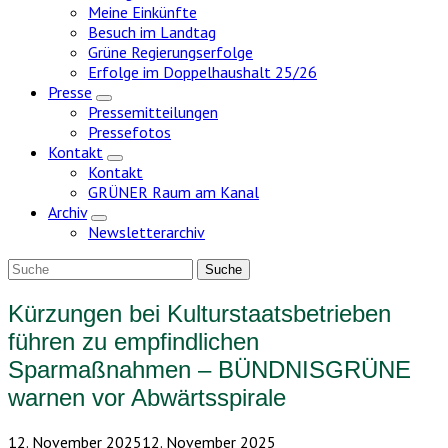
Meine Einkünfte
Besuch im Landtag
Grüne Regierungserfolge
Erfolge im Doppelhaushalt 25/26
Presse
Zeige
Pressemitteilungen
Untermenü
Pressefotos
Kontakt
Zeige
Kontakt
Untermenü
GRÜNER Raum am Kanal
Archiv
Zeige
Newsletterarchiv
Untermenü
Kürzungen bei Kulturstaatsbetrieben
führen zu empfindlichen
Sparmaßnahmen – BÜNDNISGRÜNE
warnen vor Abwärtsspirale
12. November 2025
12. November 2025