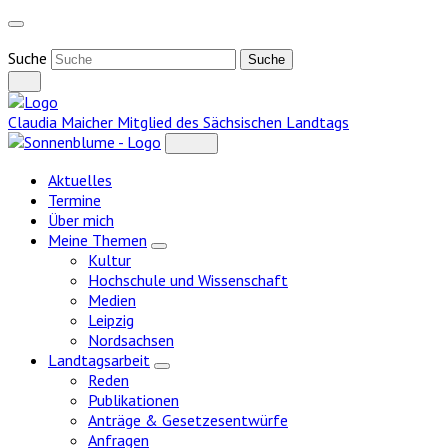
Weiter
zum
Inhalt
Suche
Claudia Maicher
Mitglied des Sächsischen Landtags
Aktuelles
Termine
Über mich
Meine Themen
Zeige
Kultur
Untermenü
Hochschule und Wissenschaft
Medien
Leipzig
Nordsachsen
Landtagsarbeit
Zeige
Reden
Untermenü
Publikationen
Anträge & Gesetzesentwürfe
Anfragen