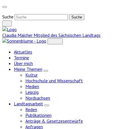
Weiter
zum
Inhalt
Suche
Claudia Maicher
Mitglied des Sächsischen Landtags
Aktuelles
Termine
Über mich
Meine Themen
Zeige
Kultur
Untermenü
Hochschule und Wissenschaft
Medien
Leipzig
Nordsachsen
Landtagsarbeit
Zeige
Reden
Untermenü
Publikationen
Anträge & Gesetzesentwürfe
Anfragen