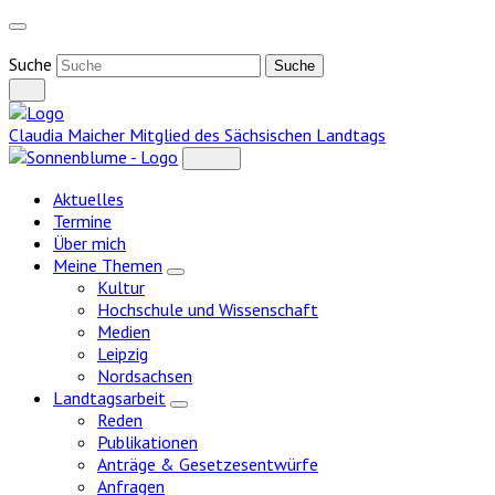
Weiter
zum
Inhalt
Suche
Claudia Maicher
Mitglied des Sächsischen Landtags
Aktuelles
Termine
Über mich
Meine Themen
Zeige
Kultur
Untermenü
Hochschule und Wissenschaft
Medien
Leipzig
Nordsachsen
Landtagsarbeit
Zeige
Reden
Untermenü
Publikationen
Anträge & Gesetzesentwürfe
Anfragen