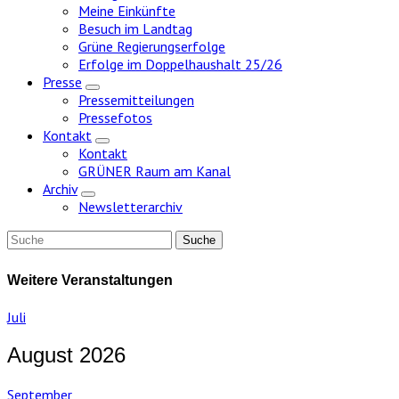
Meine Einkünfte
Besuch im Landtag
Grüne Regierungserfolge
Erfolge im Doppelhaushalt 25/26
Presse
Zeige
Pressemitteilungen
Untermenü
Pressefotos
Kontakt
Zeige
Kontakt
Untermenü
GRÜNER Raum am Kanal
Archiv
Zeige
Newsletterarchiv
Untermenü
Weitere Veranstaltungen
Juli
August 2026
September