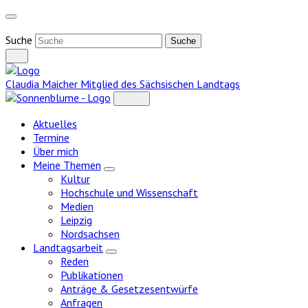
Weiter
zum
Inhalt
Suche
Claudia Maicher
Mitglied des Sächsischen Landtags
Aktuelles
Termine
Über mich
Meine Themen
Zeige
Kultur
Untermenü
Hochschule und Wissenschaft
Medien
Leipzig
Nordsachsen
Landtagsarbeit
Zeige
Reden
Untermenü
Publikationen
Anträge & Gesetzesentwürfe
Anfragen