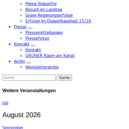
Meine Einkünfte
Besuch im Landtag
Grüne Regierungserfolge
Erfolge im Doppelhaushalt 25/26
Presse
Zeige
Pressemitteilungen
Untermenü
Pressefotos
Kontakt
Zeige
Kontakt
Untermenü
GRÜNER Raum am Kanal
Archiv
Zeige
Newsletterarchiv
Untermenü
Weitere Veranstaltungen
Juli
August 2026
September