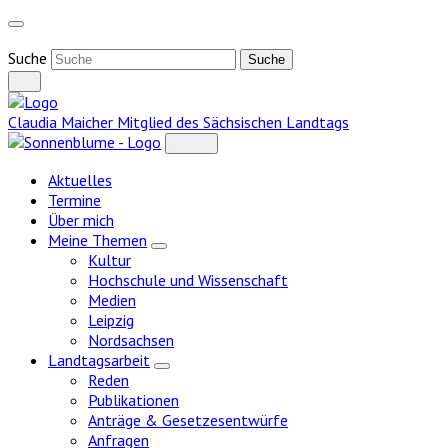
Weiter
zum
Inhalt
Suche
Claudia Maicher
Mitglied des Sächsischen Landtags
Aktuelles
Termine
Über mich
Meine Themen
Zeige
Kultur
Untermenü
Hochschule und Wissenschaft
Medien
Leipzig
Nordsachsen
Landtagsarbeit
Zeige
Reden
Untermenü
Publikationen
Anträge & Gesetzesentwürfe
Anfragen