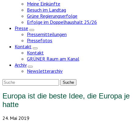
Meine Einkünfte
Besuch im Landtag
Grüne Regierungserfolge
Erfolge im Doppelhaushalt 25/26
Presse
Zeige
Pressemitteilungen
Untermenü
Pressefotos
Kontakt
Zeige
Kontakt
Untermenü
GRÜNER Raum am Kanal
Archiv
Zeige
Newsletterarchiv
Untermenü
Europa ist die beste Idee, die Europa je
hatte
24. Mai 2019