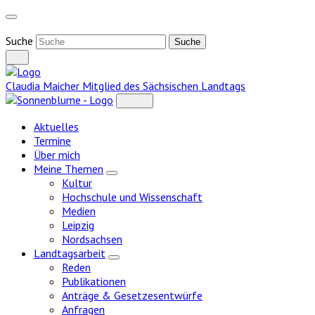
Weiter
zum
Inhalt
Suche
Claudia Maicher
Mitglied des Sächsischen Landtags
Aktuelles
Termine
Über mich
Meine Themen
Zeige
Kultur
Untermenü
Hochschule und Wissenschaft
Medien
Leipzig
Nordsachsen
Landtagsarbeit
Zeige
Reden
Untermenü
Publikationen
Anträge & Gesetzesentwürfe
Anfragen