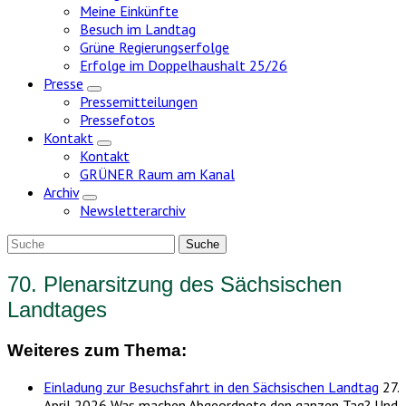
Meine Einkünfte
Besuch im Landtag
Grüne Regierungserfolge
Erfolge im Doppelhaushalt 25/26
Presse
Zeige
Pressemitteilungen
Untermenü
Pressefotos
Kontakt
Zeige
Kontakt
Untermenü
GRÜNER Raum am Kanal
Archiv
Zeige
Newsletterarchiv
Untermenü
70. Plenarsitzung des Sächsischen
Landtages
Weiteres zum Thema:
Einladung zur Besuchsfahrt in den Sächsischen Landtag
27.
April 2026
Was machen Abgeordnete den ganzen Tag? Und