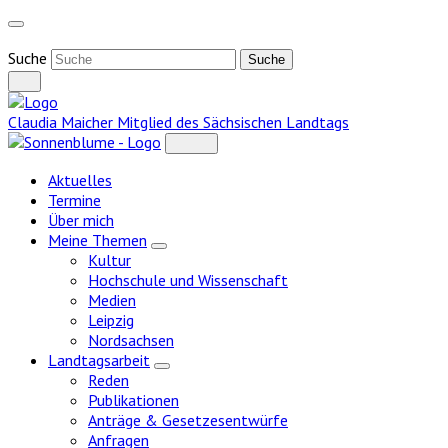
Weiter
zum
Inhalt
Suche
Claudia Maicher
Mitglied des Sächsischen Landtags
Aktuelles
Termine
Über mich
Meine Themen
Zeige
Kultur
Untermenü
Hochschule und Wissenschaft
Medien
Leipzig
Nordsachsen
Landtagsarbeit
Zeige
Reden
Untermenü
Publikationen
Anträge & Gesetzesentwürfe
Anfragen