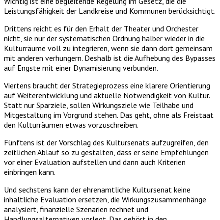
Wichtig ist eine begleitende Regelung im Gesetz, die die
Leistungsfähigkeit der Landkreise und Kommunen berücksichtigt.
Drittens reicht es für den Erhalt der Theater und Orchester
nicht, sie nur der systematischen Ordnung halber wieder in die
Kulturräume voll zu integrieren, wenn sie dann dort gemeinsam
mit anderen verhungern. Deshalb ist die Aufhebung des Bypasses
auf Engste mit einer Dynamisierung verbunden.
Viertens braucht der Strategieprozess eine klarere Orientierung
auf Weiterentwicklung und aktuelle Notwendigkeit von Kultur.
Statt nur Sparziele, sollen Wirkungsziele wie Teilhabe und
Mitgestaltung im Vorgrund stehen. Das geht, ohne als Freistaat
den Kulturräumen etwas vorzuschreiben.
Fünftens ist der Vorschlag des Kultursenats aufzugreifen, den
zeitlichen Ablauf so zu gestalten, dass er seine Empfehlungen
vor einer Evaluation aufstellen und dann auch Kriterien
einbringen kann.
Und sechstens kann der ehrenamtliche Kultursenat keine
inhaltliche Evaluation ersetzen, die Wirkungszusammenhänge
analysiert, finanzielle Szenarien rechnet und
Handlungsalternativen vorlegt. Das gehört in den