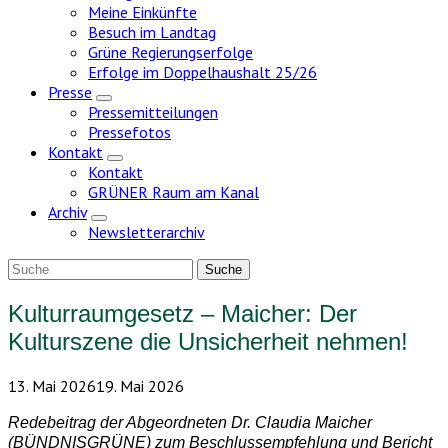
Meine Einkünfte
Besuch im Landtag
Grüne Regierungserfolge
Erfolge im Doppelhaushalt 25/26
Presse
Zeige
Pressemitteilungen
Untermenü
Pressefotos
Kontakt
Zeige
Kontakt
Untermenü
GRÜNER Raum am Kanal
Archiv
Zeige
Newsletterarchiv
Untermenü
Kulturraumgesetz – Maicher: Der
Kulturszene die Unsicherheit nehmen!
13. Mai 2026
19. Mai 2026
Redebeitrag der Abgeordneten Dr. Claudia Maicher
(BÜNDNISGRÜNE) zum Beschlussempfehlung und Bericht