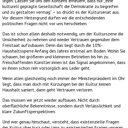
legen. Lassen Sie uns den Konsens erneuern, dass nur „eine
kulturell geprägte Gesellschaft die Demokratie zu begreifen
und zu gestalten vermag“ – so drückt es der Kultursenat aus.
Vor diesem Hintergrund dürfen wir die entscheidenden
politischen Fragen nicht vor uns herschieben.
Das ist schon allein deshalb notwendig, um der Kulturszene die
Unsicherheit zu nehmen und wieder Vertrauen gegenüber dem
Freistaat aufzubauen. Denn das liegt durch die 10%-
Haushaltssperre Anfang des Jahres erstmal am Boden. Wohin Sie
schauen, bei größeren und kleineren Betrieben bis hin zu
freischaffenden Künstler:innen ist das Signal angekommen, dass
es ihnen schon rein vorsorglich ans Leder geht.
Wenn allen gleichzeitig noch immer der Ministerpräsident im Ohr
liegt, dass man doch mit Kürzungen bei der Kultur keinen
Haushalt saniert, dann geht Vertrauen verloren.
Das müssen wir jetzt wieder aufbauen. Nicht durch
oberflächliche Bekenntnisse, sondern durch Verlässlichkeit und
klare Zukunftsperspektiven.
Und wer genau hinschaut, versteht, dass existenzielle Fragen
der Kultur über kurz oder lang zu existenziellen Fragen unseres