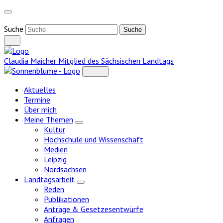
Weiter
zum
Inhalt
Suche
Claudia Maicher
Mitglied des Sächsischen Landtags
Aktuelles
Termine
Über mich
Meine Themen
Zeige
Kultur
Untermenü
Hochschule und Wissenschaft
Medien
Leipzig
Nordsachsen
Landtagsarbeit
Zeige
Reden
Untermenü
Publikationen
Anträge & Gesetzesentwürfe
Anfragen