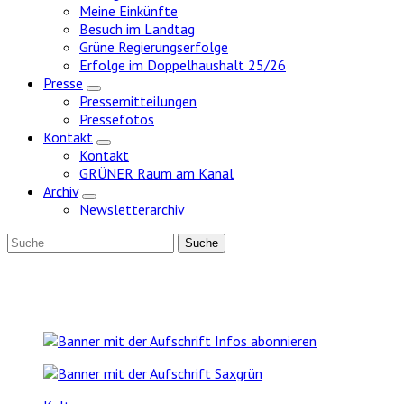
Meine Einkünfte
Besuch im Landtag
Grüne Regierungserfolge
Erfolge im Doppelhaushalt 25/26
Presse
Zeige
Pressemitteilungen
Untermenü
Pressefotos
Kontakt
Zeige
Kontakt
Untermenü
GRÜNER Raum am Kanal
Archiv
Zeige
Newsletterarchiv
Untermenü