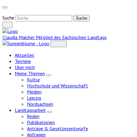
Weiter
zum
Inhalt
Suche
Claudia Maicher
Mitglied des Sächsischen Landtags
Aktuelles
Termine
Über mich
Meine Themen
Zeige
Kultur
Untermenü
Hochschule und Wissenschaft
Medien
Leipzig
Nordsachsen
Landtagsarbeit
Zeige
Reden
Untermenü
Publikationen
Anträge & Gesetzesentwürfe
Anfragen