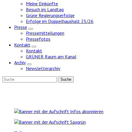
Meine Einkünfte
Besuch im Landtag
Grüne Regierungserfolge
Erfolge im Doppelhaushalt 25/26
Presse
Zeige
Pressemitteilungen
Untermenü
Pressefotos
Kontakt
Zeige
Kontakt
Untermenü
GRÜNER Raum am Kanal
Archiv
Zeige
Newsletterarchiv
Untermenü