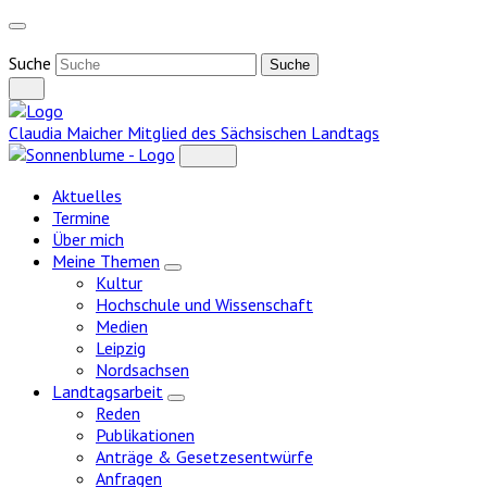
Weiter
zum
Inhalt
Suche
Claudia Maicher
Mitglied des Sächsischen Landtags
Aktuelles
Termine
Über mich
Meine Themen
Zeige
Kultur
Untermenü
Hochschule und Wissenschaft
Medien
Leipzig
Nordsachsen
Landtagsarbeit
Zeige
Reden
Untermenü
Publikationen
Anträge & Gesetzesentwürfe
Anfragen