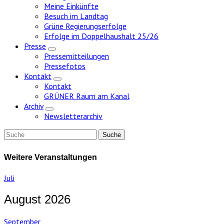
Meine Einkünfte
Besuch im Landtag
Grüne Regierungserfolge
Erfolge im Doppelhaushalt 25/26
Presse
Zeige
Pressemitteilungen
Untermenü
Pressefotos
Kontakt
Zeige
Kontakt
Untermenü
GRÜNER Raum am Kanal
Archiv
Zeige
Newsletterarchiv
Untermenü
Weitere Veranstaltungen
Juli
August 2026
September