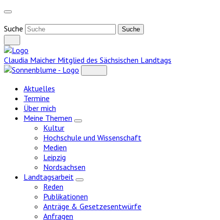
Weiter
zum
Inhalt
Suche
Claudia Maicher
Mitglied des Sächsischen Landtags
Aktuelles
Termine
Über mich
Meine Themen
Zeige
Kultur
Untermenü
Hochschule und Wissenschaft
Medien
Leipzig
Nordsachsen
Landtagsarbeit
Zeige
Reden
Untermenü
Publikationen
Anträge & Gesetzesentwürfe
Anfragen