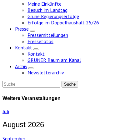
Meine Einkünfte
Besuch im Landtag
Grüne Regierungserfolge
Erfolge im Doppelhaushalt 25/26
Presse
Zeige
Pressemitteilungen
Untermenü
Pressefotos
Kontakt
Zeige
Kontakt
Untermenü
GRÜNER Raum am Kanal
Archiv
Zeige
Newsletterarchiv
Untermenü
Weitere Veranstaltungen
Juli
August 2026
September