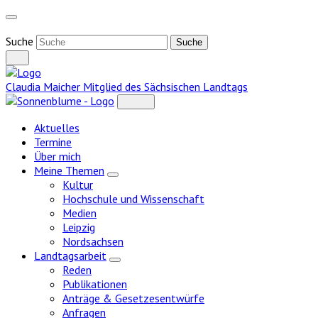
Weiter
zum
Inhalt
Suche
Claudia Maicher
Mitglied des Sächsischen Landtags
Aktuelles
Termine
Über mich
Meine Themen
Zeige
Kultur
Untermenü
Hochschule und Wissenschaft
Medien
Leipzig
Nordsachsen
Landtagsarbeit
Zeige
Reden
Untermenü
Publikationen
Anträge & Gesetzesentwürfe
Anfragen