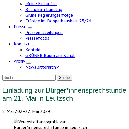
Meine Einkünfte
Besuch im Landtag
Grüne Regierungserfolge
Erfolge im Doppelhaushalt 25/26
Presse
Zeige
Pressemitteilungen
Untermenü
Pressefotos
Kontakt
Zeige
Kontakt
Untermenü
GRÜNER Raum am Kanal
Archiv
Zeige
Newsletterarchiv
Untermenü
Einladung zur Bürger*innensprechstunde
am 21. Mai in Leutzsch
8. Mai 2024
22. Mai 2024