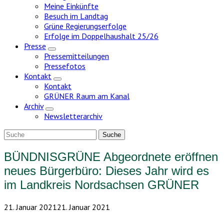
Meine Einkünfte
Besuch im Landtag
Grüne Regierungserfolge
Erfolge im Doppelhaushalt 25/26
Presse
Zeige
Pressemitteilungen
Untermenü
Pressefotos
Kontakt
Zeige
Kontakt
Untermenü
GRÜNER Raum am Kanal
Archiv
Zeige
Newsletterarchiv
Untermenü
BÜNDNISGRÜNE Abgeordnete eröffnen
neues Bürgerbüro: Dieses Jahr wird es
im Landkreis Nordsachsen GRÜNER
21. Januar 2021
21. Januar 2021