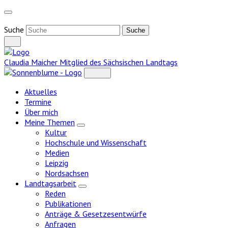
Weiter
zum
Inhalt
Suche
Claudia Maicher
Mitglied des Sächsischen Landtags
Aktuelles
Termine
Über mich
Meine Themen
Zeige
Kultur
Untermenü
Hochschule und Wissenschaft
Medien
Leipzig
Nordsachsen
Landtagsarbeit
Zeige
Reden
Untermenü
Publikationen
Anträge & Gesetzesentwürfe
Anfragen