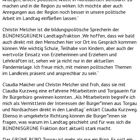
machen und in die Region zu wirken. Ich möchte aber auch
Anregungen aus der Region noch besser in unsere politische
Arbeit im Landtag einfließen lassen.“
Christin Melcher ist die bildungspolitische Sprecherin der
BÜNDNISGRÜNEN Landtagsfraktion „Wir hoffen, dass wir bald
auch direkt mit den Menschen hier vor Ort ins Gespräch kommen
können. Wie wichtig Schule, Teilhabe von Kindern, aber auch der
wertvolle Einsatz von Erzieherinnen und Erziehern und
Lehrkräften ist, sehen wir ja nicht nur in der aktuellen
Pandemielage. Ich freue mich, mit meinen politischen Themen
im Landkreis präsent und ansprechbar zu sein.“
Claudia Maicher und Christin Melcher sind froh, dass sie mit
Claudia Kurzweg eine erfahrene Mitarbeiterin und Torgauerin für
Ihr Bürgerbüro gewinnen konnten. „Als Mitarbeiterin begreife ich
mich als Vermittlerin der Interessen der Bürger*innen aus Torgau
und Nordsachsen direkt in den Landtag“ erklärt Claudia Kurzweg.
Ebenso in umgekehrte Richtung können die Bürger*innen sie
fragen, was warum im Landtag geschieht und für was sich die
BÜNDNISGRÜNE Fraktion dort aktuell stark macht.
Das GRÜNE BÜRO Torgau ist mehr als nur ein Büro. Es soll ein