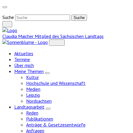
Weiter
zum
Inhalt
Suche
Claudia Maicher
Mitglied des Sächsischen Landtags
Aktuelles
Termine
Über mich
Meine Themen
Zeige
Kultur
Untermenü
Hochschule und Wissenschaft
Medien
Leipzig
Nordsachsen
Landtagsarbeit
Zeige
Reden
Untermenü
Publikationen
Anträge & Gesetzesentwürfe
Anfragen