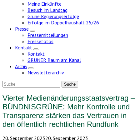
Meine Einkünfte
Besuch im Landtag
Grüne Regierungserfolge
Erfolge im Doppelhaushalt 25/26
Presse
Zeige
Pressemitteilungen
Untermenü
Pressefotos
Kontakt
Zeige
Kontakt
Untermenü
GRÜNER Raum am Kanal
Archiv
Zeige
Newsletterarchiv
Untermenü
Vierter Medienänderungsstaatsvertrag –
BÜNDNISGRÜNE: Mehr Kontrolle und
Transparenz stärken das Vertrauen in
den öffentlich-rechtlichen Rundfunk
20. September 2023
20. September 2023