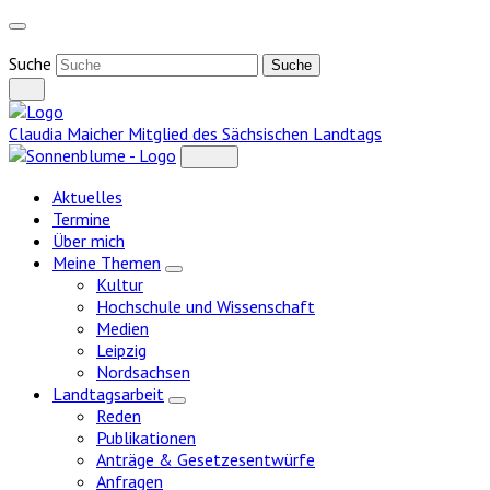
Weiter
zum
Inhalt
Suche
Claudia Maicher
Mitglied des Sächsischen Landtags
Aktuelles
Termine
Über mich
Meine Themen
Zeige
Kultur
Untermenü
Hochschule und Wissenschaft
Medien
Leipzig
Nordsachsen
Landtagsarbeit
Zeige
Reden
Untermenü
Publikationen
Anträge & Gesetzesentwürfe
Anfragen