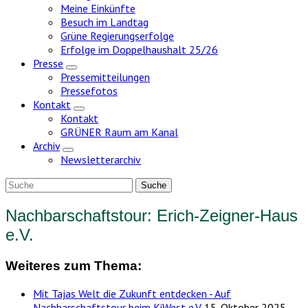
Meine Einkünfte
Besuch im Landtag
Grüne Regierungserfolge
Erfolge im Doppelhaushalt 25/26
Presse
Zeige
Pressemitteilungen
Untermenü
Pressefotos
Kontakt
Zeige
Kontakt
Untermenü
GRÜNER Raum am Kanal
Archiv
Zeige
Newsletterarchiv
Untermenü
Nachbarschaftstour: Erich-Zeigner-Haus
e.V.
Weiteres zum Thema:
Mit Tajas Welt die Zukunft entdecken - Auf
Nachbarschaftstour beim KiWest e.V.
15. Oktober 2025