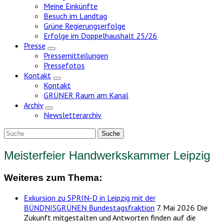
Meine Einkünfte
Besuch im Landtag
Grüne Regierungserfolge
Erfolge im Doppelhaushalt 25/26
Presse
Zeige
Pressemitteilungen
Untermenü
Pressefotos
Kontakt
Zeige
Kontakt
Untermenü
GRÜNER Raum am Kanal
Archiv
Zeige
Newsletterarchiv
Untermenü
Meisterfeier Handwerkskammer Leipzig
Weiteres zum Thema:
Exkursion zu SPRIN-D in Leipzig mit der
BÜNDNISGRÜNEN Bundestagsfraktion
7. Mai 2026
Die
Zukunft mitgestalten und Antworten finden auf die