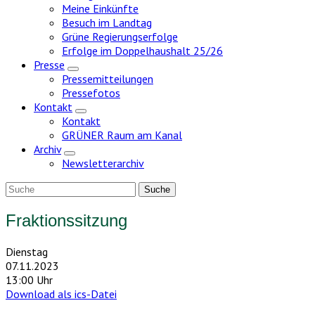
Meine Einkünfte
Besuch im Landtag
Grüne Regierungserfolge
Erfolge im Doppelhaushalt 25/26
Presse
Zeige
Pressemitteilungen
Untermenü
Pressefotos
Kontakt
Zeige
Kontakt
Untermenü
GRÜNER Raum am Kanal
Archiv
Zeige
Newsletterarchiv
Untermenü
Fraktionssitzung
Dienstag
07.11.2023
13:00 Uhr
Download als ics-Datei