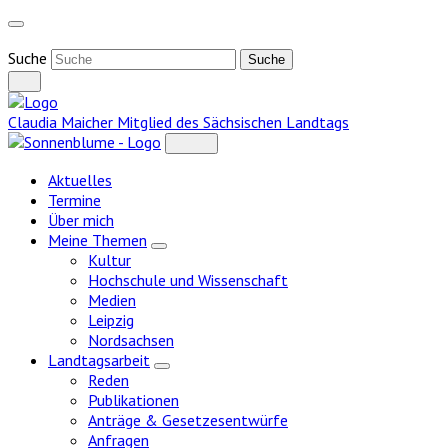
Weiter
zum
Inhalt
Suche
Claudia Maicher
Mitglied des Sächsischen Landtags
Aktuelles
Termine
Über mich
Meine Themen
Zeige
Kultur
Untermenü
Hochschule und Wissenschaft
Medien
Leipzig
Nordsachsen
Landtagsarbeit
Zeige
Reden
Untermenü
Publikationen
Anträge & Gesetzesentwürfe
Anfragen