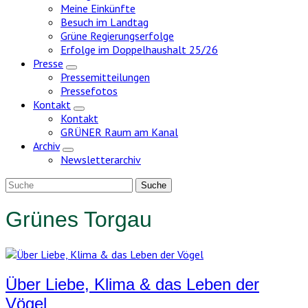
Meine Einkünfte
Besuch im Landtag
Grüne Regierungserfolge
Erfolge im Doppelhaushalt 25/26
Presse
Zeige
Pressemitteilungen
Untermenü
Pressefotos
Kontakt
Zeige
Kontakt
Untermenü
GRÜNER Raum am Kanal
Archiv
Zeige
Newsletterarchiv
Untermenü
Grünes Torgau
Über Liebe, Klima & das Leben der
Vögel