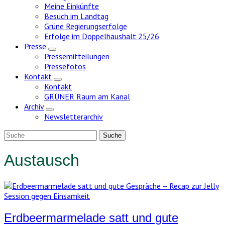
Meine Einkünfte
Besuch im Landtag
Grüne Regierungserfolge
Erfolge im Doppelhaushalt 25/26
Presse
Zeige
Pressemitteilungen
Untermenü
Pressefotos
Kontakt
Zeige
Kontakt
Untermenü
GRÜNER Raum am Kanal
Archiv
Zeige
Newsletterarchiv
Untermenü
Austausch
Erdbeermarmelade satt und gute