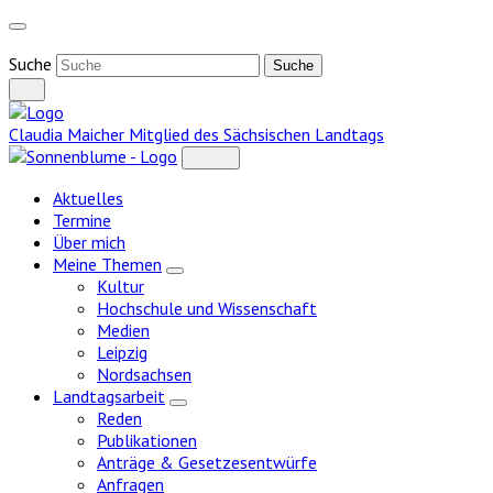
Weiter
zum
Inhalt
Suche
Claudia Maicher
Mitglied des Sächsischen Landtags
Aktuelles
Termine
Über mich
Meine Themen
Zeige
Kultur
Untermenü
Hochschule und Wissenschaft
Medien
Leipzig
Nordsachsen
Landtagsarbeit
Zeige
Reden
Untermenü
Publikationen
Anträge & Gesetzesentwürfe
Anfragen