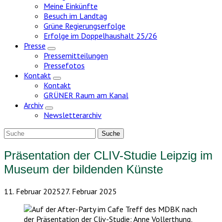
Meine Einkünfte
Besuch im Landtag
Grüne Regierungserfolge
Erfolge im Doppelhaushalt 25/26
Presse
Zeige
Pressemitteilungen
Untermenü
Pressefotos
Kontakt
Zeige
Kontakt
Untermenü
GRÜNER Raum am Kanal
Archiv
Zeige
Newsletterarchiv
Untermenü
Präsentation der CLIV-Studie Leipzig im
Museum der bildenden Künste
11. Februar 2025
27. Februar 2025