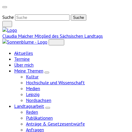
Weiter
zum
Inhalt
Suche
Claudia Maicher
Mitglied des Sächsischen Landtags
Aktuelles
Termine
Über mich
Meine Themen
Zeige
Kultur
Untermenü
Hochschule und Wissenschaft
Medien
Leipzig
Nordsachsen
Landtagsarbeit
Zeige
Reden
Untermenü
Publikationen
Anträge & Gesetzesentwürfe
Anfragen