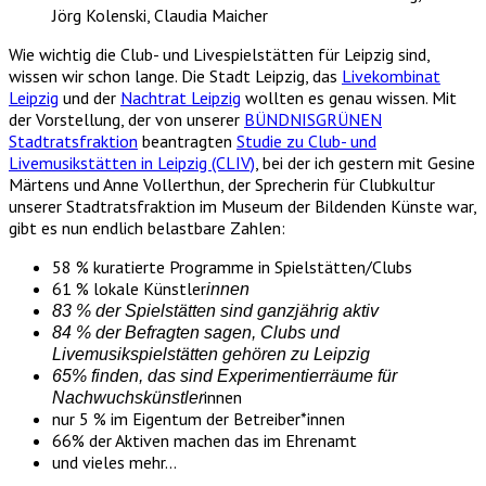
Wie wichtig die Club- und Livespielstätten für Leipzig sind,
wissen wir schon lange. Die Stadt Leipzig, das
Livekombinat
Leipzig
und der
Nachtrat Leipzig
wollten es genau wissen. Mit
der Vorstellung, der von unserer
BÜNDNISGRÜNEN
Stadtratsfraktion
beantragten
Studie zu Club- und
Livemusikstätten in Leipzig (CLIV)
, bei der ich gestern mit Gesine
Märtens und Anne Vollerthun, der Sprecherin für Clubkultur
unserer Stadtratsfraktion im Museum der Bildenden Künste war,
gibt es nun endlich belastbare Zahlen:
58 % kuratierte Programme in Spielstätten/Clubs
61 % lokale Künstler
innen
83 % der Spielstätten sind ganzjährig aktiv
84 % der Befragten sagen, Clubs und
Livemusikspielstätten gehören zu Leipzig
65% finden, das sind Experimentierräume für
innen
Nachwuchskünstler
nur 5 % im Eigentum der Betreiber*innen
66% der Aktiven machen das im Ehrenamt
und vieles mehr…