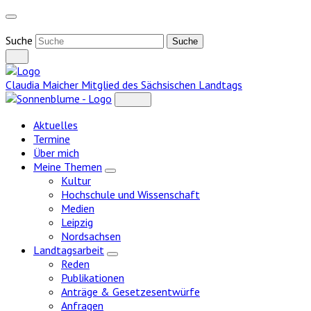
Weiter
zum
Inhalt
Suche
Claudia Maicher
Mitglied des Sächsischen Landtags
Aktuelles
Termine
Über mich
Meine Themen
Zeige
Kultur
Untermenü
Hochschule und Wissenschaft
Medien
Leipzig
Nordsachsen
Landtagsarbeit
Zeige
Reden
Untermenü
Publikationen
Anträge & Gesetzesentwürfe
Anfragen