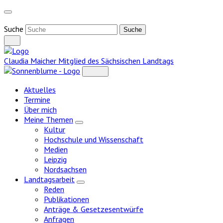
Weiter
zum
Inhalt
Suche
Claudia Maicher
Mitglied des Sächsischen Landtags
Aktuelles
Termine
Über mich
Meine Themen
Zeige
Kultur
Untermenü
Hochschule und Wissenschaft
Medien
Leipzig
Nordsachsen
Landtagsarbeit
Zeige
Reden
Untermenü
Publikationen
Anträge & Gesetzesentwürfe
Anfragen