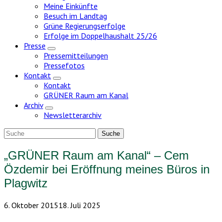
Meine Einkünfte
Besuch im Landtag
Grüne Regierungserfolge
Erfolge im Doppelhaushalt 25/26
Presse
Zeige
Pressemitteilungen
Untermenü
Pressefotos
Kontakt
Zeige
Kontakt
Untermenü
GRÜNER Raum am Kanal
Archiv
Zeige
Newsletterarchiv
Untermenü
„GRÜNER Raum am Kanal“ – Cem
Özdemir bei Eröffnung meines Büros in
Plagwitz
6. Oktober 2015
18. Juli 2025