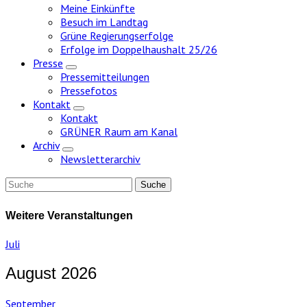
Meine Einkünfte
Besuch im Landtag
Grüne Regierungserfolge
Erfolge im Doppelhaushalt 25/26
Presse
Zeige
Pressemitteilungen
Untermenü
Pressefotos
Kontakt
Zeige
Kontakt
Untermenü
GRÜNER Raum am Kanal
Archiv
Zeige
Newsletterarchiv
Untermenü
Weitere Veranstaltungen
Juli
August 2026
September