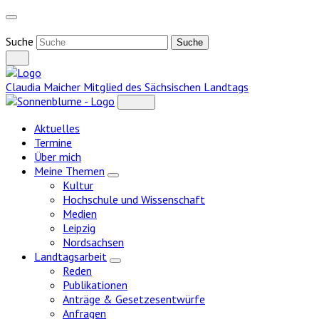
Weiter
zum
Inhalt
Suche
Claudia Maicher
Mitglied des Sächsischen Landtags
Aktuelles
Termine
Über mich
Meine Themen
Zeige
Kultur
Untermenü
Hochschule und Wissenschaft
Medien
Leipzig
Nordsachsen
Landtagsarbeit
Zeige
Reden
Untermenü
Publikationen
Anträge & Gesetzesentwürfe
Anfragen