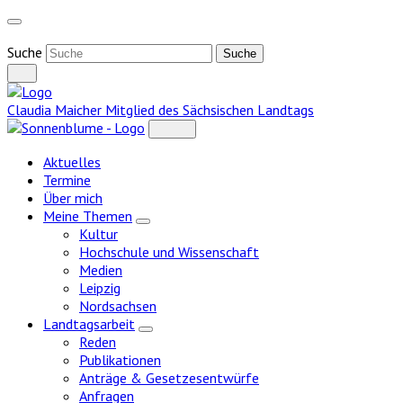
Weiter
zum
Inhalt
Suche
Claudia Maicher
Mitglied des Sächsischen Landtags
Aktuelles
Termine
Über mich
Meine Themen
Zeige
Kultur
Untermenü
Hochschule und Wissenschaft
Medien
Leipzig
Nordsachsen
Landtagsarbeit
Zeige
Reden
Untermenü
Publikationen
Anträge & Gesetzesentwürfe
Anfragen