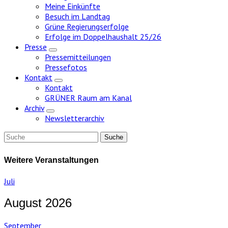
Meine Einkünfte
Besuch im Landtag
Grüne Regierungserfolge
Erfolge im Doppelhaushalt 25/26
Presse
Zeige
Pressemitteilungen
Untermenü
Pressefotos
Kontakt
Zeige
Kontakt
Untermenü
GRÜNER Raum am Kanal
Archiv
Zeige
Newsletterarchiv
Untermenü
Weitere Veranstaltungen
Juli
August 2026
September