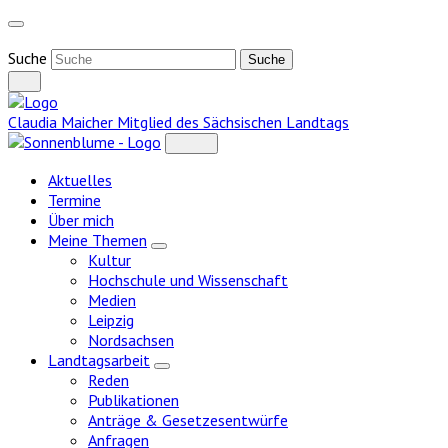
Weiter
zum
Inhalt
Suche
Claudia Maicher
Mitglied des Sächsischen Landtags
Aktuelles
Termine
Über mich
Meine Themen
Zeige
Kultur
Untermenü
Hochschule und Wissenschaft
Medien
Leipzig
Nordsachsen
Landtagsarbeit
Zeige
Reden
Untermenü
Publikationen
Anträge & Gesetzesentwürfe
Anfragen