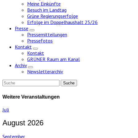
Meine Einkünfte
Besuch im Landtag
Grüne Regierungserfolge
Erfolge im Doppelhaushalt 25/26
Presse
Zeige
Pressemitteilungen
Untermenü
Pressefotos
Kontakt
Zeige
Kontakt
Untermenü
GRÜNER Raum am Kanal
Archiv
Zeige
Newsletterarchiv
Untermenü
Weitere Veranstaltungen
Juli
August 2026
September