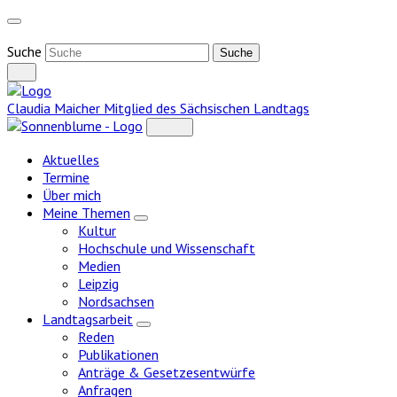
Weiter
zum
Inhalt
Suche
Claudia Maicher
Mitglied des Sächsischen Landtags
Aktuelles
Termine
Über mich
Meine Themen
Zeige
Kultur
Untermenü
Hochschule und Wissenschaft
Medien
Leipzig
Nordsachsen
Landtagsarbeit
Zeige
Reden
Untermenü
Publikationen
Anträge & Gesetzesentwürfe
Anfragen