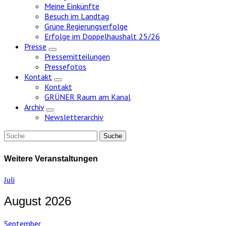
Meine Einkünfte
Besuch im Landtag
Grüne Regierungserfolge
Erfolge im Doppelhaushalt 25/26
Presse
Zeige
Pressemitteilungen
Untermenü
Pressefotos
Kontakt
Zeige
Kontakt
Untermenü
GRÜNER Raum am Kanal
Archiv
Zeige
Newsletterarchiv
Untermenü
Weitere Veranstaltungen
Juli
August 2026
September