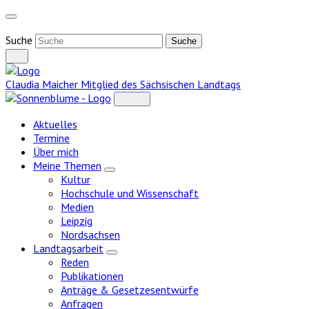
Weiter
zum
Inhalt
Suche
Claudia Maicher
Mitglied des Sächsischen Landtags
Aktuelles
Termine
Über mich
Meine Themen
Zeige
Kultur
Untermenü
Hochschule und Wissenschaft
Medien
Leipzig
Nordsachsen
Landtagsarbeit
Zeige
Reden
Untermenü
Publikationen
Anträge & Gesetzesentwürfe
Anfragen