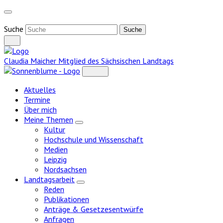
Weiter
zum
Inhalt
Suche
Claudia Maicher
Mitglied des Sächsischen Landtags
Aktuelles
Termine
Über mich
Meine Themen
Zeige
Kultur
Untermenü
Hochschule und Wissenschaft
Medien
Leipzig
Nordsachsen
Landtagsarbeit
Zeige
Reden
Untermenü
Publikationen
Anträge & Gesetzesentwürfe
Anfragen