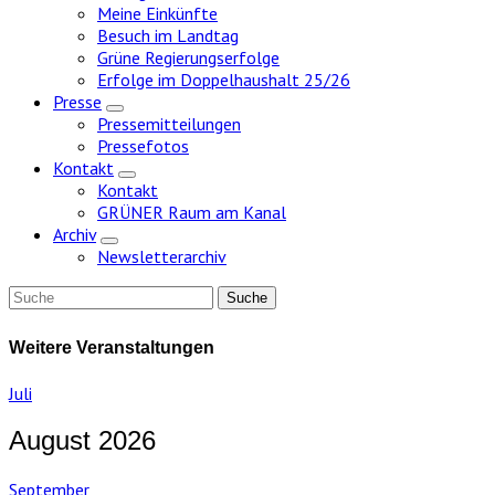
Meine Einkünfte
Besuch im Landtag
Grüne Regierungserfolge
Erfolge im Doppelhaushalt 25/26
Presse
Zeige
Pressemitteilungen
Untermenü
Pressefotos
Kontakt
Zeige
Kontakt
Untermenü
GRÜNER Raum am Kanal
Archiv
Zeige
Newsletterarchiv
Untermenü
Weitere Veranstaltungen
Juli
August 2026
September